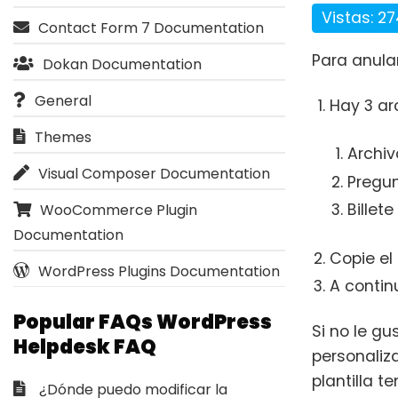
Vistas: 2
Contact Form 7 Documentation
Para anular
Dokan Documentation
General
Hay 3 arc
Themes
Archiv
Visual Composer Documentation
Pregu
Billet
WooCommerce Plugin
Documentation
Copie el
WordPress Plugins Documentation
A contin
Popular FAQs WordPress
Si no le gu
Helpdesk FAQ
personaliza
plantilla t
¿Dónde puedo modificar la