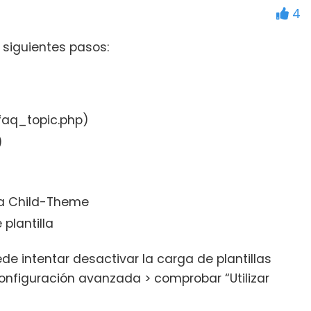
4
s siguientes pasos:
faq_topic.php)
)
ta Child-Theme
plantilla
ede intentar desactivar la carga de plantillas
 configuración avanzada > comprobar “Utilizar