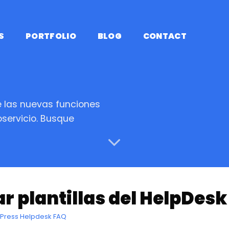
S
PORTFOLIO
BLOG
CONTACT
 las nuevas funciones
servicio. Busque
r plantillas del HelpDes
Press Helpdesk FAQ