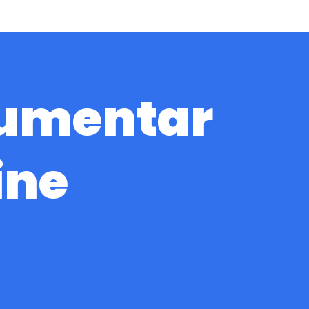
aumentar
ine