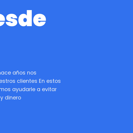
esde
 hace años nos
estros clientes En estos
os ayudarle a evitar
y dinero