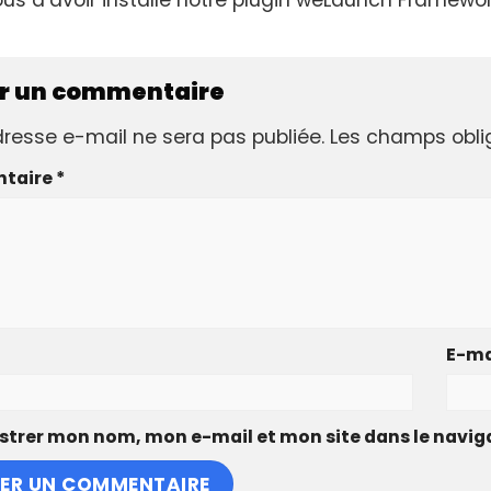
er un commentaire
resse e-mail ne sera pas publiée.
Les champs obli
taire
*
E-ma
strer mon nom, mon e-mail et mon site dans le navi