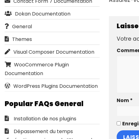
Contact Form 7 Documentation
Dokan Documentation
Laiss
General
Votre ad
Themes
Commen
Visual Composer Documentation
WooCommerce Plugin
Documentation
WordPress Plugins Documentation
Nom
*
Popular FAQs General
Installation de nos plugins
Enregi
Dépassement du temps