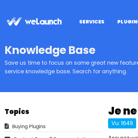
Passer
au
contenu
SERVICES
PLUGIN
Knowledge Base
Save us time to focus on some great new feature
service knowledge base. Search for anything.
Je ne
Topics
Vu: 1649
Buying Plugins
Assurez-vo