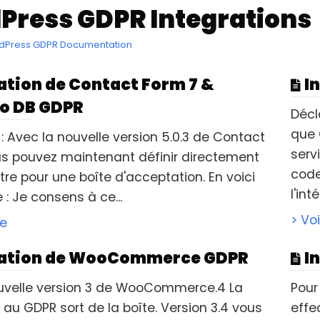
Press GDPR Integrations
rdPress GDPR Documentation
ation de Contact Form 7 &
I
o DB GDPR
Décl
que 
 : Avec la nouvelle version 5.0.3 de Contact
serv
us pouvez maintenant définir directement
code
re pour une boîte d'acceptation. En voici
l'int
: Je consens à ce...
> Voi
le
ration de WooCommerce GDPR
I
uvelle version 3 de WooCommerce.4 La
Pour
au GDPR sort de la boîte. Version 3.4 vous
eff