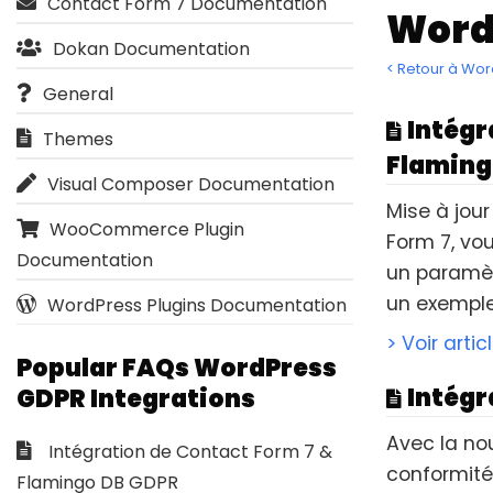
Contact Form 7 Documentation
Word
Dokan Documentation
< Retour à Wo
General
Intégr
Themes
Flaming
Visual Composer Documentation
Mise à jour
WooCommerce Plugin
Form 7, vo
Documentation
un paramèt
un exemple 
WordPress Plugins Documentation
> Voir artic
Popular FAQs WordPress
Intég
GDPR Integrations
Avec la no
Intégration de Contact Form 7 &
conformité 
Flamingo DB GDPR