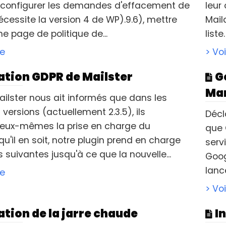
configurer les demandes d'effacement de
leur
cessite la version 4 de WP).9.6), mettre
Mail
e page de politique de...
list
le
> Voi
ation GDPR de Mailster
G
Man
ailster nous ait informés que dans les
versions (actuellement 2.3.5), ils
Décl
 eux-mêmes la prise en charge du
que 
u'il en soit, notre plugin prend en charge
serv
s suivantes jusqu'à ce que la nouvelle...
Goog
lance
le
> Voi
ation de la jarre chaude
I