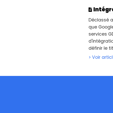
Intégr
Déclassé ap
que Google 
services G
d'intégrat
définir le ti
> Voir artic