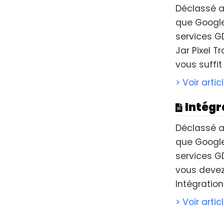
Déclassé ap
que Google 
services G
Jar Pixel Tr
vous suffit 
> Voir artic
Intégr
Déclassé ap
que Google 
services G
vous devez 
Intégrations
> Voir artic