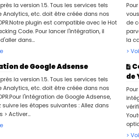
rès la version 1.5. Tous les services tels
Pour
Analytics, etc. doit être créée dans nos
vous
DPR.Notre plugin est compatible avec le Hot
de c
acking Code. Pour lancer l'intégration, il
parv
d'aller dans...
la c
le
> Voi
ation de Google Adsense
C
de 
rès la version 1.5. Tous les services tels
Analytics, etc. doit être créée dans nos
Pour
DPR.Pour l'intégration de Google Adsense,
inté
suivre les étapes suivantes : Allez dans
véri
 > Activer...
Yout
opti
le
> Voi