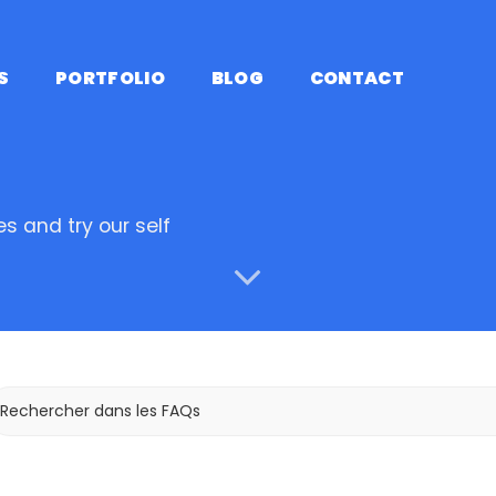
S
PORTFOLIO
BLOG
CONTACT
s and try our self