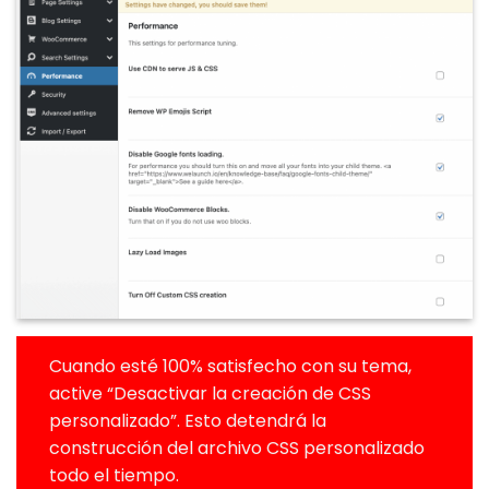
Cuando esté 100% satisfecho con su tema,
active “Desactivar la creación de CSS
personalizado”. Esto detendrá la
construcción del archivo CSS personalizado
todo el tiempo.