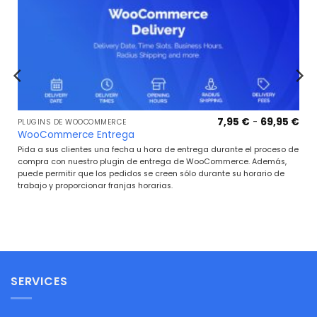
Ra
Rango
7,95
€
-
69,95
€
€
PLUGINS DE WOOCOMMERCE
de
de
WooCommerce Entrega
pre
precios:
de
desde
Pida a sus clientes una fecha u hora de entrega durante el proceso de
7,9
7,95 €
compra con nuestro plugin de entrega de WooCommerce. Además,
has
hasta
puede permitir que los pedidos se creen sólo durante su horario de
69,
69,95 €
trabajo y proporcionar franjas horarias.
SERVICES