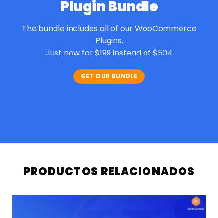
Plugin Bundle
The bundle includes all of our WooCommerce
Plugins.
Just now for $199 instead of $504
GET OUR BUNDLE
PRODUCTOS RELACIONADOS