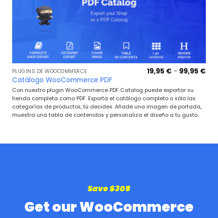
Ra
19,95
€
-
99,95
€
PLUGINS DE WOOCOMMERCE
de
Catálogo WooCommerce PDF
pre
de
Con nuestro plugin WooCommerce PDF Catalog puede exportar su
19,
tienda completa como PDF. Exporta el catálogo completo o sólo las
has
categorías de productos, tú decides. Añade una imagen de portada,
99,
muestra una tabla de contenidos y personaliza el diseño a tu gusto.
Save $305
Get our WooCommerce