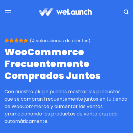
Saltar
al
contenido
(
4
valoraciones de clientes)
Valorado
4
WooCommerce
con
5
de 5
en base a
Frecuentemente
valoraciones
de clientes
Comprados Juntos
Con nuestro plugin puedes mostrar los productos
que se compran frecuentemente juntos en tu tienda
de WooCommerce y aumentar las ventas
promocionando los productos de venta cruzada
automáticamente.