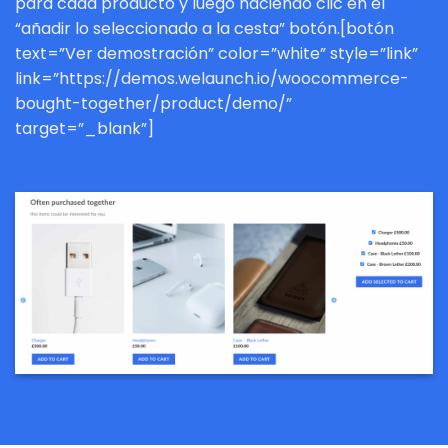
para cada producto y luego haciendo clic en el
“añadir lo seleccionado a la cesta” botón.[botón
text=”Ver demostración” color=”white” style=”link”
link=”https://demos.welaunch.io/woocommerce-
bought-together/product/demo/”
target=”_blank”]