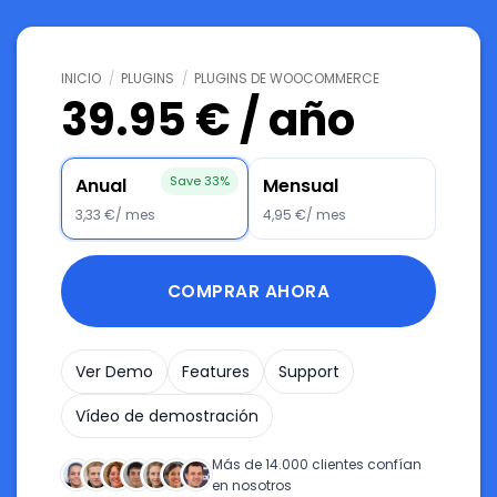
INICIO
/
PLUGINS
/
PLUGINS DE WOOCOMMERCE
39.95 € / año
Save 33%
Anual
Mensual
3,33 €/ mes
4,95 €/ mes
COMPRAR AHORA
Ver Demo
Features
Support
Vídeo de demostración
Más de 14.000 clientes confían
en nosotros