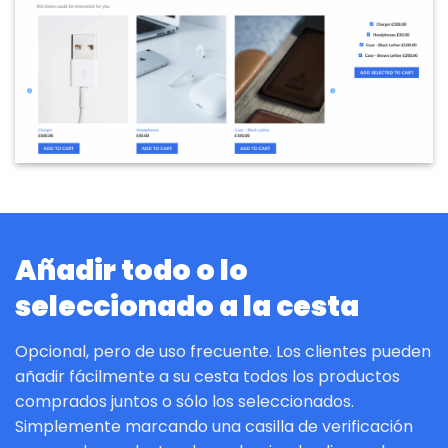
Añadir todo o lo
seleccionado a la cesta
Opcional, pero de uso frecuente. Los clientes pueden
añadir fácilmente a su cesta todos los productos
comprados juntos o sólo los seleccionados.
Simplemente marcando una casilla de verificación