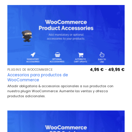
Ra
4,95
€
-
49,95
€
PLUGINS DE WOOCOMMERCE
de
Accesorios para productos de
pre
WooCommerce
de
4,9
Añadir obligatoria & accesorios opcionales a sus productos con
has
nuestro plugin WooCommerce. Aumente las ventas y ofrezca
49,
productos adicionales.