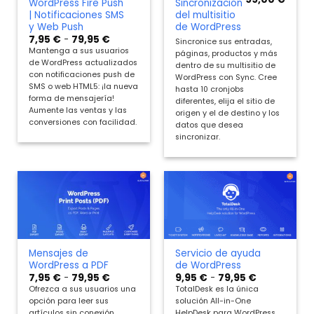
WordPress Fire Push
Sincronización
| Notificaciones SMS
del multisitio
y Web Push
de WordPress
Rango
7,95
€
-
79,95
€
Sincronice sus entradas,
de
Mantenga a sus usuarios
páginas, productos y más
precios:
de WordPress actualizados
desde
dentro de su multisitio de
7,95 €
con notificaciones push de
WordPress con Sync. Cree
hasta
SMS o web HTML5: ¡la nueva
hasta 10 cronjobs
79,95 €
forma de mensajería!
diferentes, elija el sitio de
Aumente las ventas y las
origen y el de destino y los
conversiones con facilidad.
datos que desea
sincronizar.
Mensajes de
Servicio de ayuda
WordPress a PDF
de WordPress
Rango
Rango
7,95
€
-
79,95
€
9,95
€
-
79,95
€
de
de
Ofrezca a sus usuarios una
TotalDesk es la única
precios:
precios:
opción para leer sus
solución All-in-One
desde
desde
7,95 €
9,95 €
artículos sin conexión.
HelpDesk para WordPress.