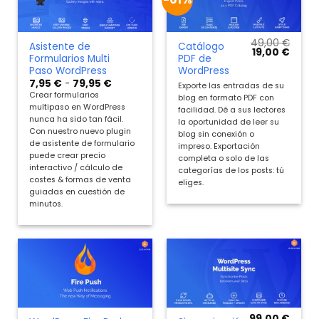
49,00
€
Asistente de
Catálogo
El
El
19,00
€
Formularios Multi
PDF de
precio
preci
original
actua
Paso WordPress
WordPress
era:
es:
Rango
7,95
€
-
79,95
€
Exporte las entradas de su
49,00 €.
19,00 
de
Crear formularios
blog en formato PDF con
precios:
multipaso en WordPress
desde
facilidad. Dé a sus lectores
7,95 €
nunca ha sido tan fácil.
la oportunidad de leer su
hasta
Con nuestro nuevo plugin
blog sin conexión o
79,95 €
de asistente de formulario
impreso. Exportación
puede crear precio
completa o solo de las
interactivo / cálculo de
categorías de los posts: tú
costes & formas de venta
eliges.
guiadas en cuestión de
minutos.
99,00
€