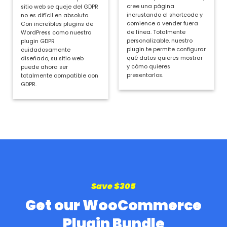
49,95 €
cree una página
sitio web se queje del GDPR
incrustando el shortcode y
no es difícil en absoluto.
comience a vender fuera
Con increíbles plugins de
de línea. Totalmente
WordPress como nuestro
personalizable, nuestro
plugin GDPR
plugin te permite configurar
cuidadosamente
qué datos quieres mostrar
diseñado, su sitio web
y cómo quieres
puede ahora ser
presentarlos.
totalmente compatible con
GDPR.
Save $305
Get our WooCommerce
Plugin Bundle