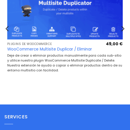
Rango
49,00
€
€
PLUGINS DE WOOCOMMERCE
de
WooCommerce Multisite Duplicar / Eliminar
precios:
desde
Deje de crear o eliminar productos manualmente para cada sub-sitio
19,95 €
y utilice nuestro plugin WooCommerce Multisite Duplicate / Delete.
hasta
Nuestra extensión le ayuda a copiar o eliminar productos dentro de su
99,95 €
entorno multisitio con facilidad.
SERVICES