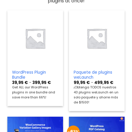
plugins at once!
WordPress Plugin
Paquete de plugins
Bundle
weLaunch
Rango
Rango
39,95
€
-
399,95
€
99,95
€
-
499,95
€
de
de
Get ALL our WordPress
¡Obtenga TODOS nuestros
precios:
precios:
plugins in one bundle and
43 plugins weLaunch en un
desde
desde
39,95 €
99,95 €
save more than 66%!
solo paquete y ahorre más
hasta
hasta
de $1500!
399,95 €
499,95 €
-61%