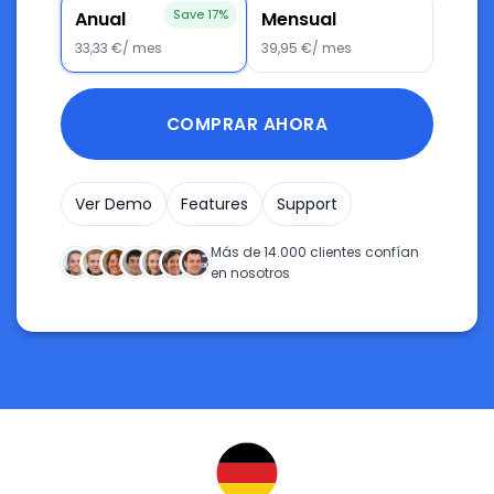
Save 17%
Anual
Mensual
33,33 €/ mes
39,95 €/ mes
COMPRAR AHORA
Ver Demo
Features
Support
Más de 14.000 clientes confían
en nosotros