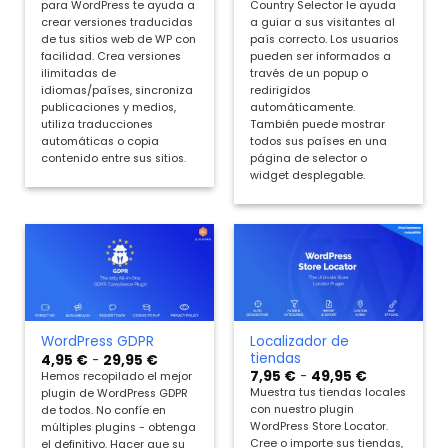
para WordPress te ayuda a
Country Selector le ayuda
desde
desde
4,95 €
7,95 €
crear versiones traducidas
a guiar a sus visitantes al
hasta
hasta
de tus sitios web de WP con
país correcto. Los usuarios
49,95 €
79,95 €
facilidad. Crea versiones
pueden ser informados a
ilimitadas de
través de un popup o
idiomas/países, sincroniza
redirigidos
publicaciones y medios,
automáticamente.
utiliza traducciones
También puede mostrar
automáticas o copia
todos sus países en una
contenido entre sus sitios.
página de selector o
widget desplegable.
Localizador de
WordPress GDPR
tiendas
Rango
4,95
€
-
29,95
€
de
Rango
7,95
€
-
49,95
€
Hemos recopilado el mejor
precios:
de
Muestra tus tiendas locales
plugin de WordPress GDPR
desde
precios:
4,95 €
con nuestro plugin
de todos. No confíe en
desde
hasta
7,95 €
WordPress Store Locator.
múltiples plugins - obtenga
29,95 €
hasta
Cree o importe sus tiendas,
el definitivo. Hacer que su