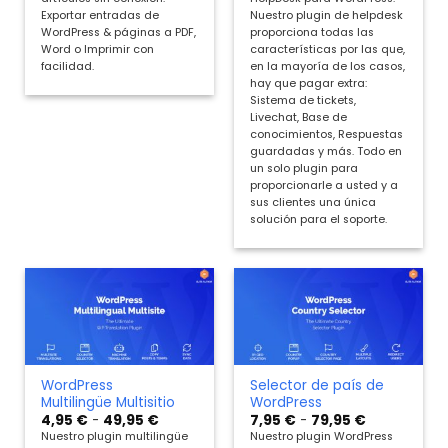
hasta
hasta
Exportar entradas de
Nuestro plugin de helpdesk
79,95 €
79,95 €
WordPress & páginas a PDF,
proporciona todas las
Word o Imprimir con
características por las que,
facilidad.
en la mayoría de los casos,
hay que pagar extra:
Sistema de tickets,
Livechat, Base de
conocimientos, Respuestas
guardadas y más. Todo en
un solo plugin para
proporcionarle a usted y a
sus clientes una única
solución para el soporte.
WordPress
Selector de país de
Multilingüe Multisitio
WordPress
Rango
Rango
4,95
€
-
49,95
€
7,95
€
-
79,95
€
de
de
Nuestro plugin multilingüe
Nuestro plugin WordPress
precios:
precios: