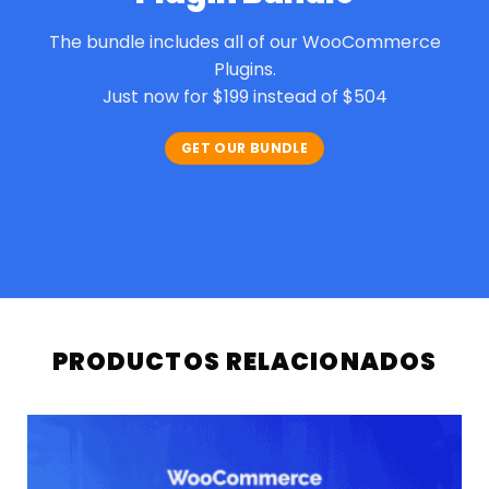
The bundle includes all of our WooCommerce
Plugins.
Just now for $199 instead of $504
GET OUR BUNDLE
PRODUCTOS RELACIONADOS