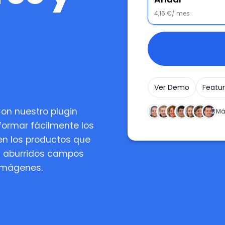
4,16 €/ mes
Ver Demo
Featu
Con nuestro plugin
Má
ormar fácilmente los
en los productos que
s aburridos campos
imágenes.