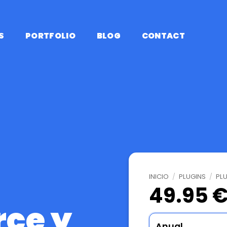
S
PORTFOLIO
BLOG
CONTACT
INICIO
/
PLUGINS
/
PL
49.95 €
ce y
Anual