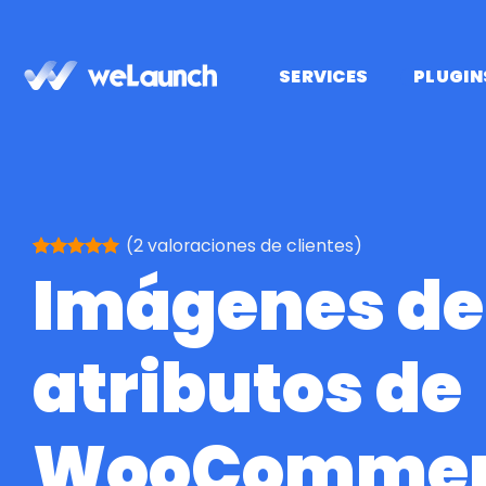
Saltar
al
contenido
SERVICES
PLUGIN
(
2
valoraciones de clientes)
Imágenes de
Valorado
2
con
5
de 5
en base a
valoraciones
de clientes
atributos de
WooCommer