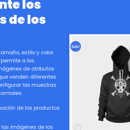
nte los
s de los
amaño, estilo y color.
permite a los
imágenes de atributos
 que venden diferentes
nfigurar las muestras
normales.
rmación de los productos
, las imágenes de los