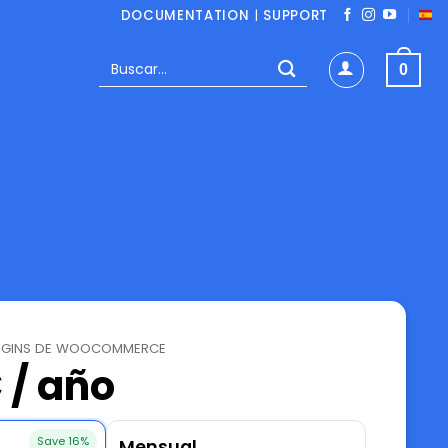
DOCUMENTATION
|
SUPPORT
Buscar
0
por:
UGINS DE WOOCOMMERCE
 / año
Save 16%
Mensual