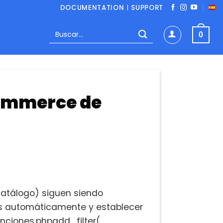
DOCUMENTATION
|
SUPPORT
Buscar
0
por:
Commerce de
catálogo) siguen siendo
os automáticamente y establecer
unciones.phpadd_filter(