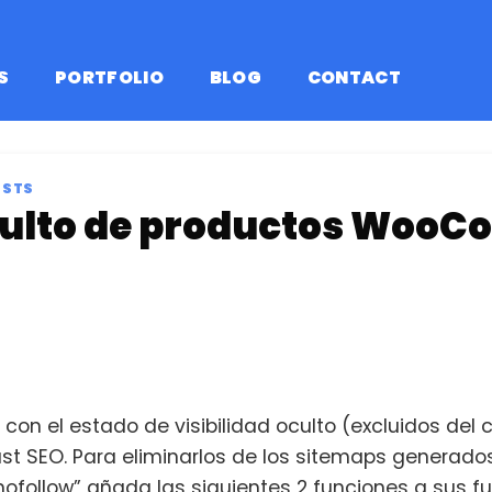
S
PORTFOLIO
BLOG
CONTACT
OSTS
oculto de productos Woo
n el estado de visibilidad oculto (excluidos del 
ast SEO. Para eliminarlos de los sitemaps generad
 nofollow” añada las siguientes 2 funciones a sus f