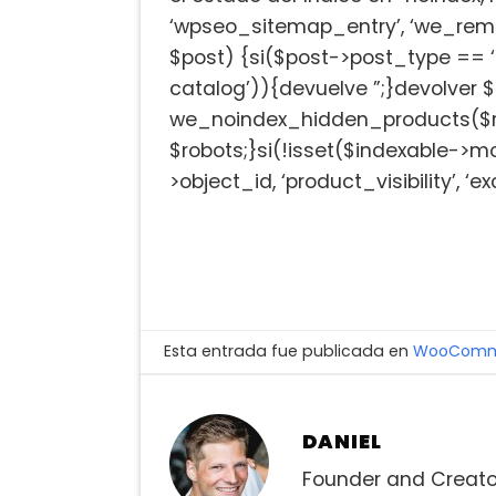
‘wpseo_sitemap_entry’, ‘we_remo
$post) {si($post->post_type == ‘p
catalog’)){devuelve ”;}devolver $
we_noindex_hidden_products($rob
$robots;}si(!isset($indexable->m
>object_id, ‘product_visibility’, 
Esta entrada fue publicada en
WooCommer
DANIEL
Founder and Creato