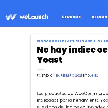
Saltar
al
contenido
SERVICES
PLUGIN
WOOCOMMERCE ARTICLES AND BLOG P
No hay índice 
Yoast
POSTED ON
19. FEBRERO 2021
BY
DANIEL
Los productos de WooCommerce co
indexados por la herramienta Yo
el estado del índice en “noindex,