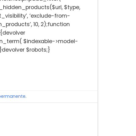
hidden_products($url, $type,
visibility’, ‘exclude-from-
_products’, 10, 2);function
{devolver
t_in_term( $indexable->model-
;}devolver $robots;}
 permanente
.