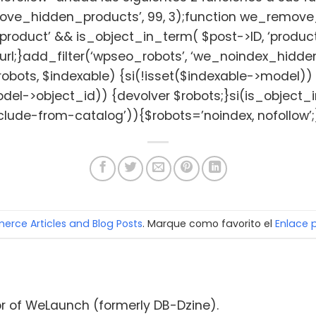
ve_hidden_products’, 99, 3);function we_remove_
roduct’ && is_object_in_term( $post->ID, ‘product_
url;}add_filter(‘wpseo_robots’, ‘we_noindex_hidden
ots, $indexable) {si(!isset($indexable->model)) 
odel->object_id)) {devolver $robots;}si(is_objec
‘exclude-from-catalog’)){$robots=’noindex, nofollow’
ce Articles and Blog Posts
. Marque como favorito el
Enlace
r of WeLaunch (formerly DB-Dzine).