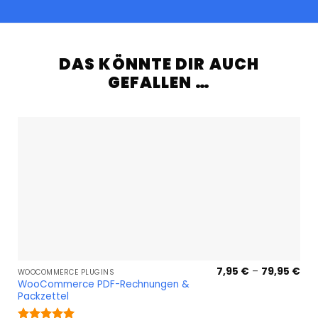
DAS KÖNNTE DIR AUCH
GEFALLEN …
Pre
7,95
€
–
79,95
€
WOOCOMMERCE PLUGINS
7,9
WooCommerce PDF-Rechnungen &
bis
Packzettel
79,