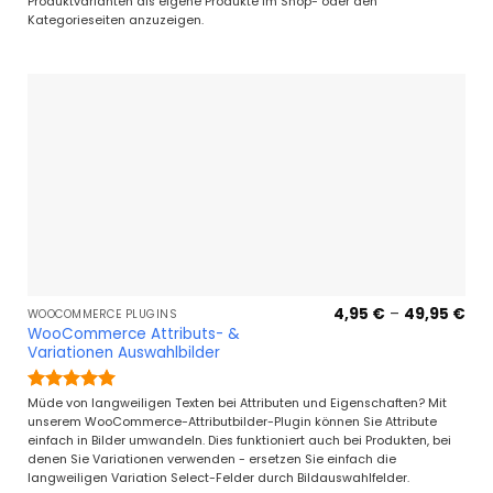
mit
5
von
Produktvarianten als eigene Produkte im Shop- oder den
5
Kategorieseiten anzuzeigen.
Pre
4,95
€
–
49,95
€
WOOCOMMERCE PLUGINS
4,9
WooCommerce Attributs- &
bis
Variationen Auswahlbilder
49,
Bewertet
Müde von langweiligen Texten bei Attributen und Eigenschaften? Mit
mit
5
von
unserem WooCommerce-Attributbilder-Plugin können Sie Attribute
5
einfach in Bilder umwandeln. Dies funktioniert auch bei Produkten, bei
denen Sie Variationen verwenden - ersetzen Sie einfach die
langweiligen Variation Select-Felder durch Bildauswahlfelder.