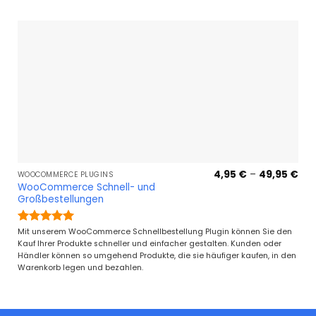
Pre
4,95
€
–
49,95
€
WOOCOMMERCE PLUGINS
4,9
WooCommerce Schnell- und
bis
Großbestellungen
49,
Bewertet
Mit unserem WooCommerce Schnellbestellung Plugin können Sie den
mit
5
von
Kauf Ihrer Produkte schneller und einfacher gestalten. Kunden oder
5
Händler können so umgehend Produkte, die sie häufiger kaufen, in den
Warenkorb legen und bezahlen.