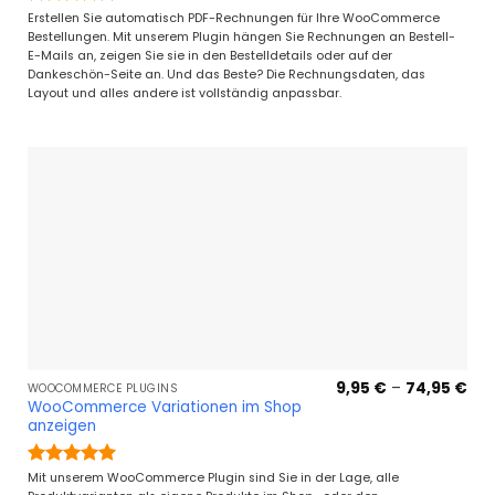
Bewertet
Erstellen Sie automatisch PDF-Rechnungen für Ihre WooCommerce
mit
5
von
Bestellungen. Mit unserem Plugin hängen Sie Rechnungen an Bestell-
5
E-Mails an, zeigen Sie sie in den Bestelldetails oder auf der
Dankeschön-Seite an. Und das Beste? Die Rechnungsdaten, das
Layout und alles andere ist vollständig anpassbar.
Pre
9,95
€
–
74,95
€
WOOCOMMERCE PLUGINS
9,9
WooCommerce Variationen im Shop
bis
anzeigen
74,
Bewertet
Mit unserem WooCommerce Plugin sind Sie in der Lage, alle