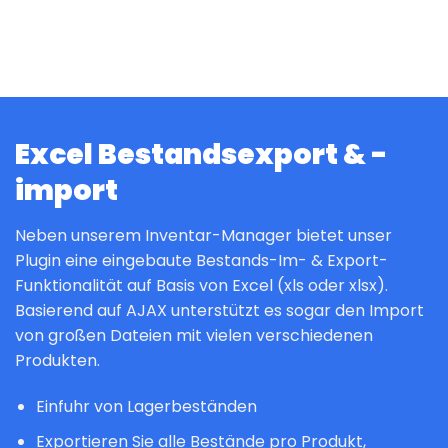
Excel Bestandsexport & -
import
Neben unserem Inventar-Manager bietet unser
Plugin eine eingebaute Bestands-Im- & Export-
Funktionalität auf Basis von Excel (xls oder xlsx).
Basierend auf AJAX unterstützt es sogar den Import
von großen Dateien mit vielen verschiedenen
Produkten.
Einfuhr von Lagerbeständen
Exportieren Sie alle Bestände pro Produkt,