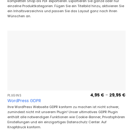
mit
5
von
kompletten Shop als PDF exportieren. Exportieren Sie ganze oder nur
5
einzelne Produktkategorien. Fügen Sie ein Titelbild hinzu, aktivieren Sie
ein Inhaltsverzeichnis und passen Sie das Layout ganz nach Ihren
Wünschen an.
Pre
4,95
€
–
29,95
€
PLUGINS
4,9
WordPress GDPR
bis
29,
Ihre WordPress Webseite GDPR konform zu machen ist nicht schwer,
zumindest nicht mit unserem Plugin! Unser ultimatives GDPR Plugin
enthält alle notwendigen Funktionen wie Cookie-Banner, Privatsphären
Einstellungen und ein einzigartiges Datenschutz Center. Auf
Knopfdruck konform.