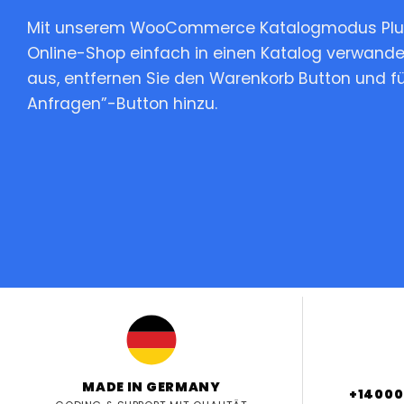
Mit unserem WooCommerce Katalogmodus Plugi
Online-Shop einfach in einen Katalog verwandel
aus, entfernen Sie den Warenkorb Button und f
Anfragen”-Button hinzu.
MADE IN GERMANY
+14000