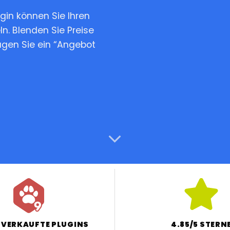
n können Sie Ihren
n. Blenden Sie Preise
Live Demo
Featu
ügen Sie ein “Angebot
Ge
 VERKAUFTE PLUGINS
4.85/5 STERN