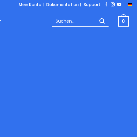
Mein Konto
|
Dokumentation
|
Support
Suchen
T
0
nach:
OCOMMERCE PLUGINS
 / Jahr
Save 48%
Monatlich
7,95 €/ Monat