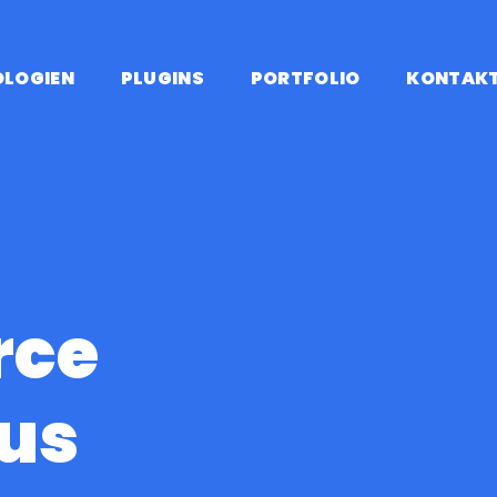
OLOGIEN
PLUGINS
PORTFOLIO
KONTAK
START
/
PLUGINS
/
WO
49,95 €
ce
Jährlich
us
4,16 €/ Monat