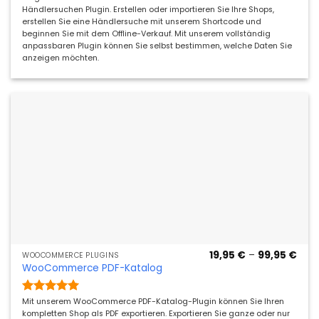
mit
5
von
Händlersuchen Plugin. Erstellen oder importieren Sie Ihre Shops,
5
erstellen Sie eine Händlersuche mit unserem Shortcode und
beginnen Sie mit dem Offline-Verkauf. Mit unserem vollständig
anpassbaren Plugin können Sie selbst bestimmen, welche Daten Sie
anzeigen möchten.
Prei
19,95
€
–
99,95
€
WOOCOMMERCE PLUGINS
19,9
WooCommerce PDF-Katalog
bis
99,9
Bewertet
Mit unserem WooCommerce PDF-Katalog-Plugin können Sie Ihren
mit
5
von
kompletten Shop als PDF exportieren. Exportieren Sie ganze oder nur