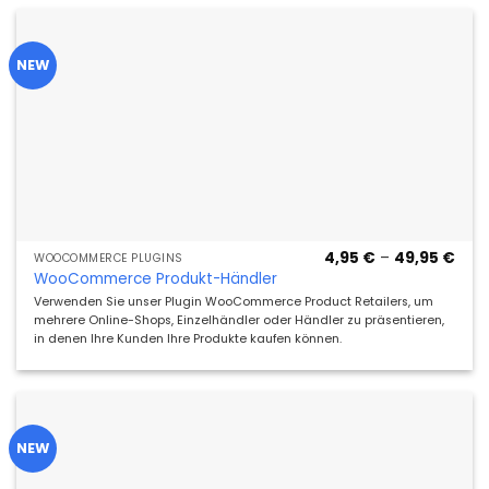
NEW
Prei
4,95
€
–
49,95
€
WOOCOMMERCE PLUGINS
4,95
WooCommerce Produkt-Händler
bis
49,9
Verwenden Sie unser Plugin WooCommerce Product Retailers, um
mehrere Online-Shops, Einzelhändler oder Händler zu präsentieren,
in denen Ihre Kunden Ihre Produkte kaufen können.
NEW