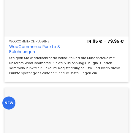
Prei
14,95
€
–
79,95
€
WOOCOMMERCE PLUGINS
14,9
WooCommerce Punkte &
bis
Belohnungen
79,9
Steigern Sie wiederkehrende Verkäufe und die Kundentreue mit
unserem WooCommerce Punkte & Belohnungs-Plugin. Kunden
sammeln Punkte für Einkäufe, Registrierungen usw. und lösen diese
Punkte später ganz einfach für neue Bestellungen ein.
NEW