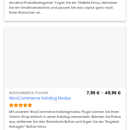
5
einzelne Produktkategorien. Fügen Sie ein Titelbild hinzu, aktivieren
Sie ein Inhaltsverzeichnis und passen Sie das Layout ganz nach
Ihren Wünschen an.
Prei
7,95
€
–
49,95
€
WOOCOMMERCE PLUGINS
7,95
WooCommerce Katalog Modus
bis
49,9
Bewertet
Mit unserem WooCommerce Katalogmodus Plugin können Sie Ihren
mit
5
von
Online-Shop einfach in einen Katalog verwandeln. Blenden Sie Preise
5
aus, entfernen Sie den Warenkorb Button und fügen Sie ein "Angebot
Anfragen"-Button hinzu.