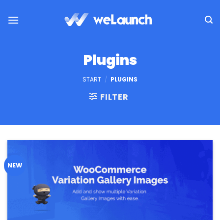
Zum
Inhalt
springen
Plugins
START
/
PLUGINS
FILTER
NEW