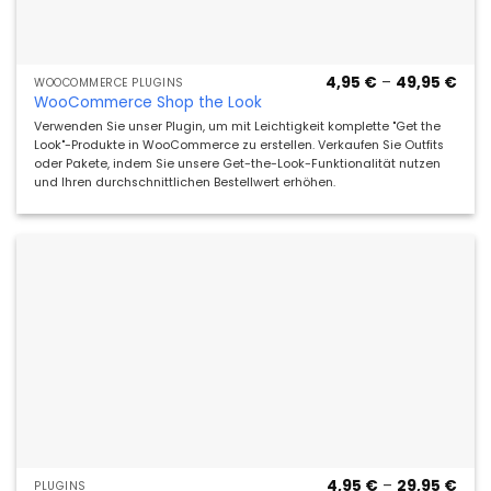
Prei
4,95
€
–
49,95
€
WOOCOMMERCE PLUGINS
4,95
WooCommerce Shop the Look
bis
49,9
Verwenden Sie unser Plugin, um mit Leichtigkeit komplette "Get the
Look"-Produkte in WooCommerce zu erstellen. Verkaufen Sie Outfits
oder Pakete, indem Sie unsere Get-the-Look-Funktionalität nutzen
und Ihren durchschnittlichen Bestellwert erhöhen.
Prei
4,95
€
–
29,95
€
PLUGINS