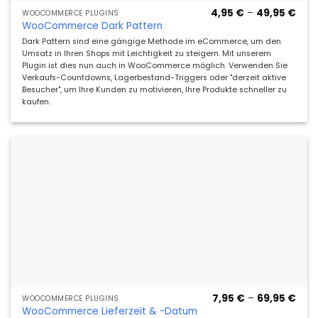
Prei
4,95
€
–
49,95
€
WOOCOMMERCE PLUGINS
4,95
WooCommerce Dark Pattern
bis
49,9
Dark Pattern sind eine gängige Methode im eCommerce, um den
Umsatz in Ihren Shops mit Leichtigkeit zu steigern. Mit unserem
Plugin ist dies nun auch in WooCommerce möglich. Verwenden Sie
Verkaufs-Countdowns, Lagerbestand-Triggers oder "derzeit aktive
Besucher", um Ihre Kunden zu motivieren, Ihre Produkte schneller zu
kaufen.
Prei
7,95
€
–
69,95
€
WOOCOMMERCE PLUGINS
7,95
WooCommerce Lieferzeit & -Datum
bis