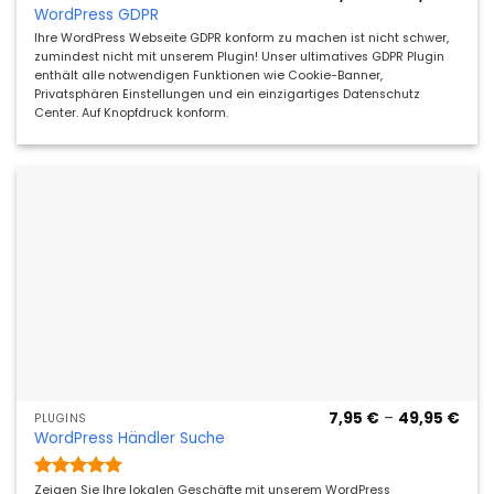
4,95
WordPress GDPR
bis
29,9
Ihre WordPress Webseite GDPR konform zu machen ist nicht schwer,
zumindest nicht mit unserem Plugin! Unser ultimatives GDPR Plugin
enthält alle notwendigen Funktionen wie Cookie-Banner,
Privatsphären Einstellungen und ein einzigartiges Datenschutz
Center. Auf Knopfdruck konform.
Prei
7,95
€
–
49,95
€
PLUGINS
7,95
WordPress Händler Suche
bis
49,9
Bewertet
Zeigen Sie Ihre lokalen Geschäfte mit unserem WordPress