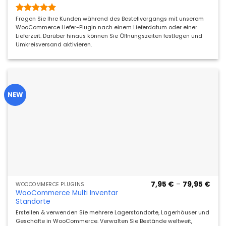
69,9
Bewertet
Fragen Sie Ihre Kunden während des Bestellvorgangs mit unserem
mit
5
von
WooCommerce Liefer-Plugin nach einem Lieferdatum oder einer
5
Lieferzeit. Darüber hinaus können Sie Öffnungszeiten festlegen und
Umkreisversand aktivieren.
NEW
Prei
7,95
€
–
79,95
€
WOOCOMMERCE PLUGINS
7,95
WooCommerce Multi Inventar
bis
Standorte
79,9
Erstellen & verwenden Sie mehrere Lagerstandorte, Lagerhäuser und
Geschäfte in WooCommerce. Verwalten Sie Bestände weltweit,