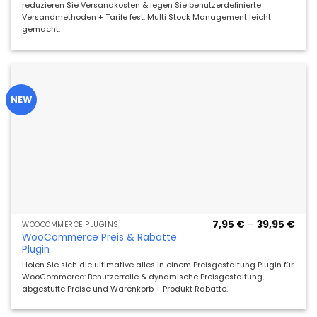
reduzieren Sie Versandkosten & legen Sie benutzerdefinierte
Versandmethoden + Tarife fest. Multi Stock Management leicht
gemacht.
NEW
Prei
7,95
€
–
39,95
€
WOOCOMMERCE PLUGINS
7,95
WooCommerce Preis & Rabatte
bis
Plugin
39,9
Holen Sie sich die ultimative alles in einem Preisgestaltung Plugin für
WooCommerce: Benutzerrolle & dynamische Preisgestaltung,
abgestufte Preise und Warenkorb + Produkt Rabatte.