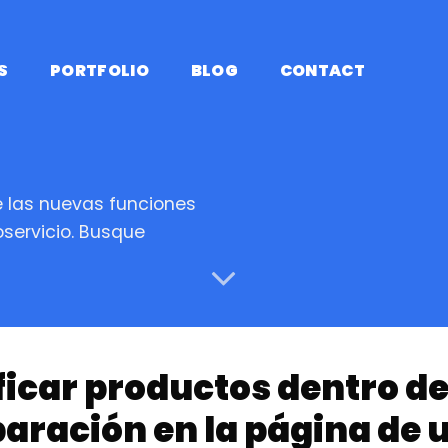
S
PORTFOLIO
BLOG
CONTACT
 las nuevas funciones
servicio. Busque
icar productos dentro de 
ración en la página de u