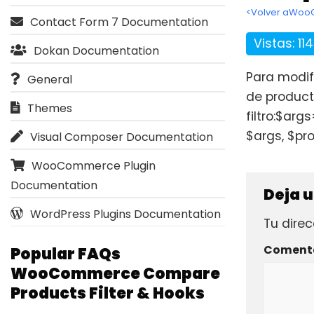
<Volver aWooC
Contact Form 7 Documentation
Vistas: 11
Dokan Documentation
Para modif
General
de producto
Themes
filtro:$a
$args, $pr
Visual Composer Documentation
WooCommerce Plugin
Documentation
Deja 
WordPress Plugins Documentation
Tu direc
Coment
Popular FAQs
WooCommerce Compare
Products Filter & Hooks