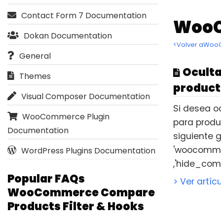
Contact Form 7 Documentation
WooC
Dokan Documentation
<Volver aWoo
General
Oculta
Themes
product
Visual Composer Documentation
Si desea o
WooCommerce Plugin
para produc
Documentation
siguiente g
'woocomm
WordPress Plugins Documentation
,'hide_comp
Popular FAQs
> Ver artíc
WooCommerce Compare
Products Filter & Hooks