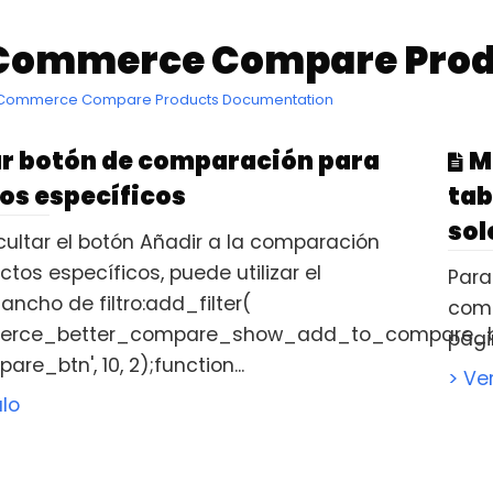
ommerce Compare Produc
Commerce Compare Products Documentation
r botón de comparación para
M
os específicos
tab
sol
cultar el botón Añadir a la comparación
tos específicos, puede utilizar el
Para
ancho de filtro:add_filter(
comp
erce_better_compare_show_add_to_compare_b
pági
are_btn', 10, 2);function...
> Ve
ulo