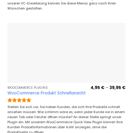
unserer VC-Erweiterung können Sie diese Menüs ganz nach Ihren
Wünschen gestalten.
Pre
4,95
€
–
39,95
€
WOOCOMMERCE PLUGINS
4,9
WooCommerce Produkt Schnellansicht
bis
39,
Bewertet
Stellen Sie sich vor, Sie haben Kunden, die sich Ihre Produkte schnell
mit
5
von
ansehen müssen: Wie schlimm wäre es, wenn jeder Kunde sie in einem
5
neuen Tab oder Fenster öffnen müsste? An dieser Stelle springt unser
Plugin ein. Mit unserem WooCommerce Quick View Plugin können Ihre
Kunden Produktinformationen über AJAX anzeigen, ohne die
Produktseite zu öffnen.