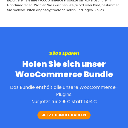
Bewertet
Exportieren Sie Ihre WooCommerce Produkte als PDF Broschüren im
mit
4.77
Handumdrehen. Wählen Sie zwischen PDF, Word oder Print, bestimmen
von 5
Sie, welche Daten angezeigt werden sollen und legen Sie los.
$305 sparen
Holen Sie sich unser
WooCommerce Bundle
Das Bundle enthält alle unsere WooCommerce-
Plugins.
Nur jetzt für 299€ statt 504€
JETZT BUNDLE KAUFEN