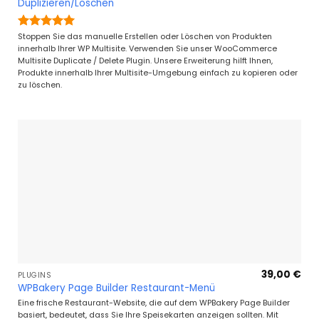
Duplizieren/Löschen
Bewertet
Stoppen Sie das manuelle Erstellen oder Löschen von Produkten
mit
5
von
innerhalb Ihrer WP Multisite. Verwenden Sie unser WooCommerce
5
Multisite Duplicate / Delete Plugin. Unsere Erweiterung hilft Ihnen,
Produkte innerhalb Ihrer Multisite-Umgebung einfach zu kopieren oder
zu löschen.
39,00
€
PLUGINS
WPBakery Page Builder Restaurant-Menü
Eine frische Restaurant-Website, die auf dem WPBakery Page Builder
basiert, bedeutet, dass Sie Ihre Speisekarten anzeigen sollten. Mit