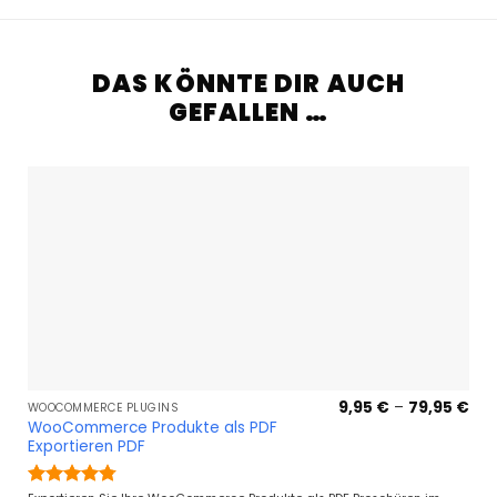
DAS KÖNNTE DIR AUCH
GEFALLEN …
Pre
9,95
€
–
79,95
€
WOOCOMMERCE PLUGINS
9,9
WooCommerce Produkte als PDF
bis
Exportieren PDF
79,