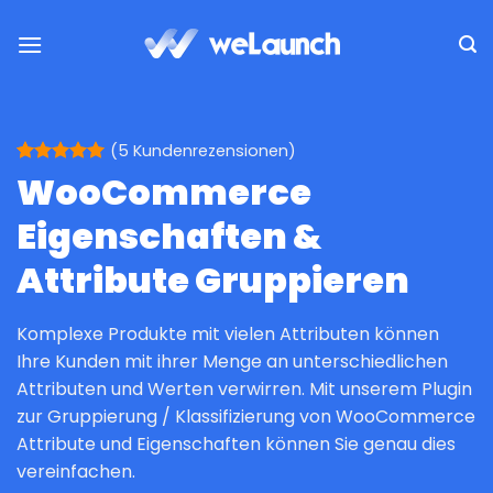
Zum
Inhalt
springen
(
5
Kundenrezensionen)
Bewertet
5
WooCommerce
mit
5
von
5, basierend
Eigenschaften &
auf
Kundenbewertungen
Attribute Gruppieren
Komplexe Produkte mit vielen Attributen können
Ihre Kunden mit ihrer Menge an unterschiedlichen
Attributen und Werten verwirren. Mit unserem Plugin
zur Gruppierung / Klassifizierung von WooCommerce
Attribute und Eigenschaften können Sie genau dies
vereinfachen.