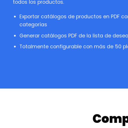
todos los productos.
Exportar catálogos de productos en PDF co
categorías
Generar catálogos PDF de la lista de deseo
Totalmente configurable con más de 50 pla
Compa