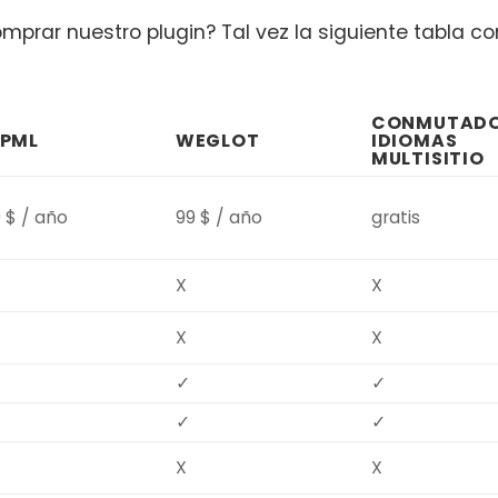
mprar nuestro plugin? Tal vez la siguiente tabla c
CONMUTADO
PML
WEGLOT
IDIOMAS
MULTISITIO
 $ / año
99 $ / año
gratis
X
X
X
X
✓
✓
✓
✓
X
X