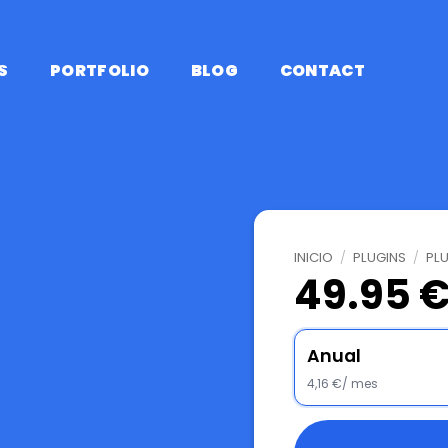
S
PORTFOLIO
BLOG
CONTACT
INICIO
/
PLUGINS
/
PL
49.95 €
Anual
4,16 €/ mes