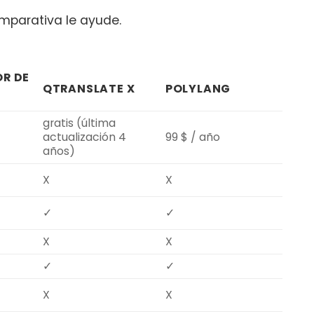
omparativa le ayude.
R DE
QTRANSLATE X
POLYLANG
gratis (última
actualización 4
99 $ / año
años)
X
X
✓
✓
X
X
✓
✓
X
X