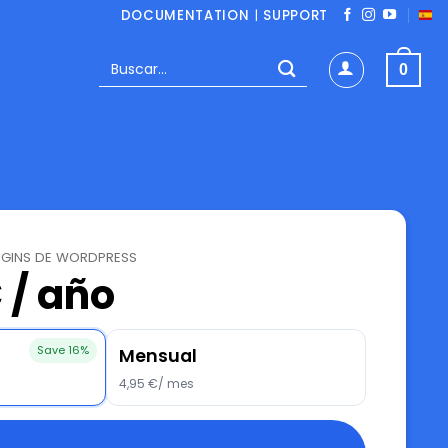
DOCUMENTATION
|
SUPPORT
Buscar
0
por:
UGINS DE WORDPRESS
 / año
Save 16%
Mensual
4,95 €/ mes