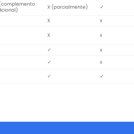
 (complemento
X (parcialmente)
✓
icional)
X
x
X
x
✓
x
✓
x
✓
✓