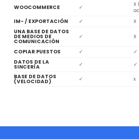
X
WOOCOMMERCE
✓
ad
IM- / EXPORTACIÓN
✓
X
UNA BASE DE DATOS
DE MEDIOS DE
✓
X
COMUNICACIÓN
COPIAR PUESTOS
✓
✓
DATOS DE LA
✓
✓
SINCERÍA
BASE DE DATOS
✓
x
(VELOCIDAD)