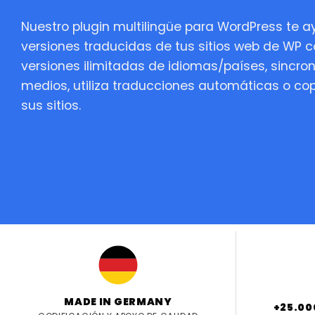
Nuestro plugin multilingüe para WordPress te a
versiones traducidas de tus sitios web de WP c
versiones ilimitadas de idiomas/países, sincron
medios, utiliza traducciones automáticas o co
sus sitios.
MADE IN GERMANY
+25.00