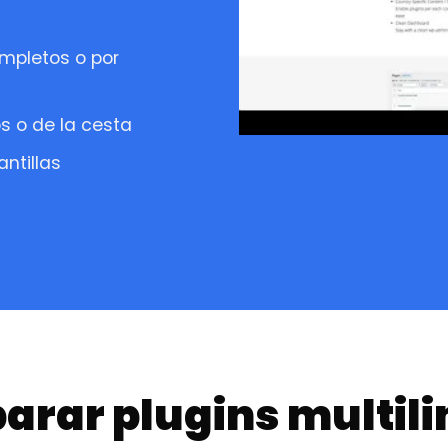
mpletos o por
s o de la cesta
ntillas
rar plugins multil