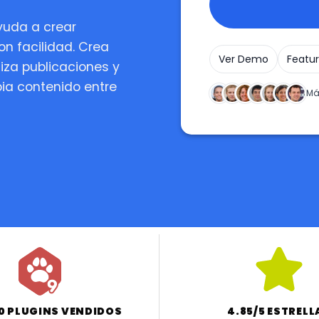
yuda a crear
on facilidad. Crea
Ver Demo
Featu
iza publicaciones y
pia contenido entre
Má
0 PLUGINS VENDIDOS
4.85/5 ESTRELL