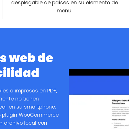
desplegable de países en su elemento de
menú.
os web de
ilidad
ales o impresos en PDF,
mente no tienen
car en su smartphone.
tro plugin WooCommerce
n archivo local con