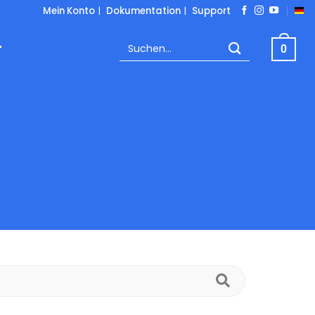
Mein Konto
|
Dokumentation
|
Support
Suchen
T
0
nach:
FAQ
durchsuch