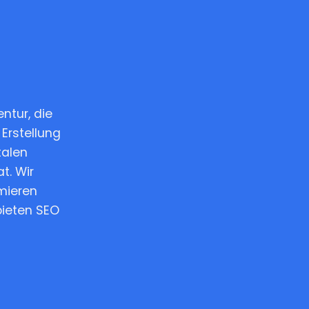
ntur, die
 Erstellung
talen
at. Wir
imieren
bieten SEO