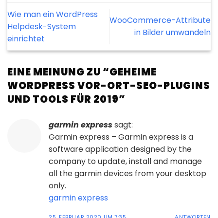
Wie man ein WordPress
WooCommerce-Attribute
Helpdesk-System
in Bilder umwandeln
einrichtet
EINE MEINUNG ZU “
GEHEIME
WORDPRESS VOR-ORT-SEO-PLUGINS
UND TOOLS FÜR 2019
”
garmin express
sagt:
Garmin express – Garmin express is a
software application designed by the
company to update, install and manage
all the garmin devices from your desktop
only.
garmin express
25. FEBRUAR 2020 UM 7:35
ANTWORTEN