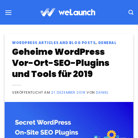
Zum
Inhalt
springen
WORDPRESS ARTICLES AND BLOG POSTS
,
GENERAL
Geheime WordPress
Vor-Ort-SEO-Plugins
und Tools für 2019
VERÖFFENTLICHT AM
21. DEZEMBER 2018
VON
DANIEL