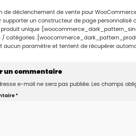
gin de déclenchement de vente pour WooCommerce 
our supporter un constructeur de page personnalisé
produit unique :[woocommerce_dark_pattern_sing
es / catégories :[woocommerce_dark_pattern_pro
t aucun paramètre et tentent de récupérer automa
er un commentaire
resse e-mail ne sera pas publiée.
Les champs obli
taire
*