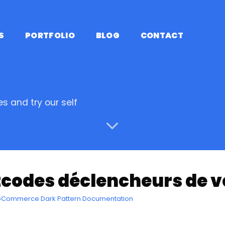
S
PORTFOLIO
BLOG
CONTACT
s and try our self
tcodes déclencheurs de
oCommerce Dark Pattern Documentation