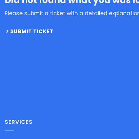
Did not found what you was l
Please submit a ticket with a detailed explanatio
SUBMIT TICKET
SERVICES