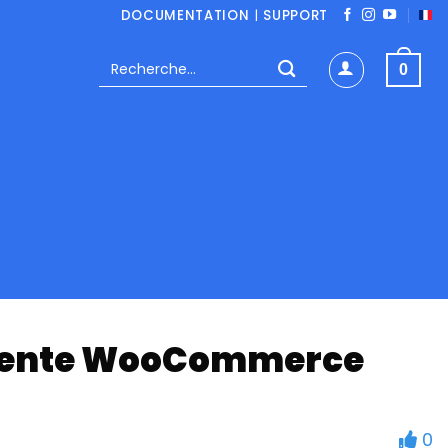
DOCUMENTATION
|
SUPPORT
Recherche
0
pour :
 vente WooCommerce
0