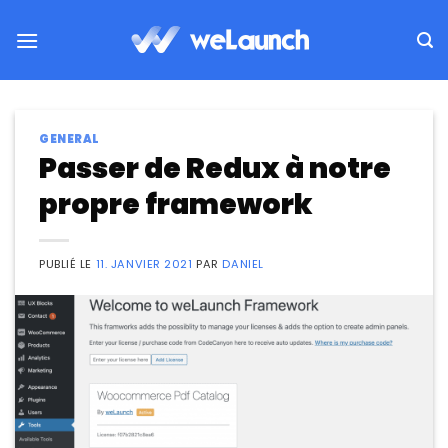
Passer
au
contenu
GENERAL
Passer de Redux à notre
propre framework
PUBLIÉ LE
11. JANVIER 2021
PAR
DANIEL