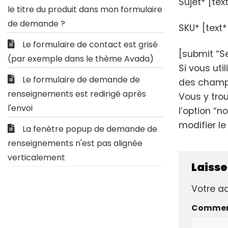
Sujet* [tex
le titre du produit dans mon formulaire
de demande ?
SKU* [text*
Le formulaire de contact est grisé
[submit “S
(par exemple dans le thème Avada)
Si vous ut
Le formulaire de demande de
des champs
renseignements est redirigé après
Vous y tro
l'envoi
l’option “n
modifier l
La fenêtre popup de demande de
renseignements n'est pas alignée
verticalement
Laiss
Votre ad
Commen