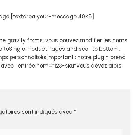
age [textarea your-message 40×5]
mme gravity forms, vous pouvez modifier les noms
 toSingle Product Pages and scoll to bottom.
s personnalisés.Important : notre plugin prend
mp avec l’entrée nom=”123-sku”Vous devez alors
gatoires sont indiqués avec
*