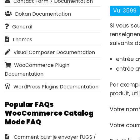
Contact Form 7 Documentation
Vu: 3599
Dokan Documentation
Si vous so
General
renseignem
Themes
suivants da
Visual Composer Documentation
entrée a
WooCommerce Plugin
entrée a
Documentation
Par exemple
WordPress Plugins Documentation
produit, ut
Popular FAQs
Votre nom*
WooCommerce Catalog
Mode FAQ
Votre courr
Comment puis-je envoyer l'UGS /