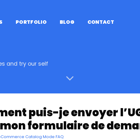
S
PORTFOLIO
BLOG
CONTACT
s and try our self
nt puis-je envoyer l’UGS 
 mon formulaire de dema
ooCommerce Catalog Mode FAQ