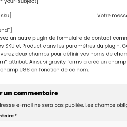
t* your-subject]
 sku]
Votre mess
end”]
ilisez un autre plugin de formulaire de contact co
 SKU et Product dans les paramètres du plugin. Go
uverez deux champs pour définir vos noms de champ
om” attribut. Ainsi, si gravity forms a créé un cha
e champ UGS en fonction de ce nom.
er un commentaire
resse e-mail ne sera pas publiée.
Les champs obli
taire
*