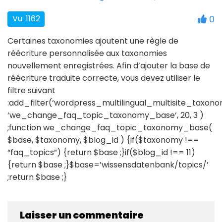
Vu: 1162
0
Certaines taxonomies ajoutent une règle de
réécriture personnalisée aux taxonomies
nouvellement enregistrées. Afin d’ajouter la base de
réécriture traduite correcte, vous devez utiliser le
filtre suivant
:add_filter(‘wordpress_multilingual_multisite_taxon
‘we_change_faq_topic_taxonomy_base’, 20, 3 )
;function we_change_faq_topic_taxonomy_base(
$base, $taxonomy, $blog_id ) {if($taxonomy !==
“faq_topics”) {return $base ;}if($blog_id !== 11)
{return $base ;}$base=’wissensdatenbank/topics/’
;return $base ;}
Laisser un commentaire