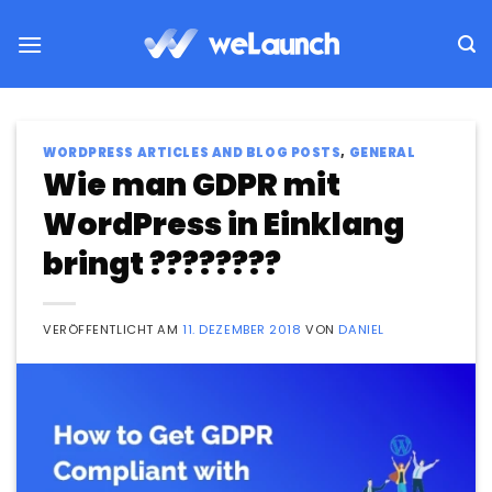
Zum
Inhalt
springen
WORDPRESS ARTICLES AND BLOG POSTS
,
GENERAL
Wie man GDPR mit
WordPress in Einklang
bringt ????????
VERÖFFENTLICHT AM
11. DEZEMBER 2018
VON
DANIEL