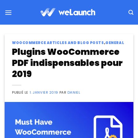
Passer
au
contenu
WOOCOMMERCE ARTICLES AND BLOG POSTS
,
GENERAL
Plugins WooCommerce
PDF indispensables pour
2019
PUBLIÉ LE
1. JANVIER 2019
PAR
DANIEL