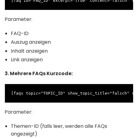
[faq id="FAQ_ID" excerpt="true" content="falsch" li
Parameter:
FAQ-ID
Auszug anzeigen
Inhalt anzeigen
Link anzeigen
3. Mehrere FAQs Kurzcode:
[faqs topic="TOPIC_ID" show_topic_title="falsch" sh
Parameter:
Themen-ID (falls leer, werden alle FAQs
angezeigt)