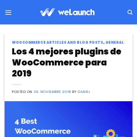
Saltar
al
contenido
WOOCOMMERCE ARTICLES AND BLOG POSTS
,
GENERAL
Los 4 mejores plugins de
WooCommerce para
2019
POSTED ON
29. NOVIEMBRE 2018
BY
DANIEL